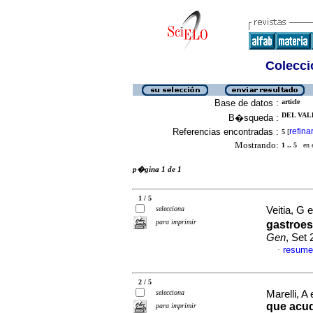
Colecció
Base de datos :
article
DEL VALL
B�squeda :
Referencias encontradas :
refina
5
[
Mostrando:
1 .. 5
en el
p�gina 1 de 1
1 / 5
selecciona
Veitia, G e
para imprimir
gastroes
Gen
, Set
resume
·
2 / 5
selecciona
Marelli, A 
que acud
para imprimir