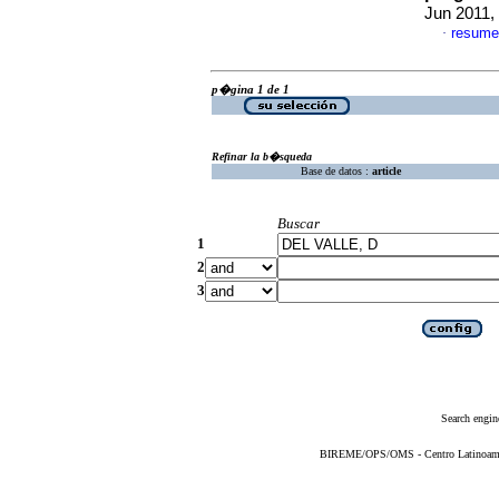
Jun 2011,
resume
·
p�gina 1 de 1
Refinar la b�squeda
Base de datos :
article
Buscar
1
2
3
Search engin
BIREME/OPS/OMS - Centro Latinoameric