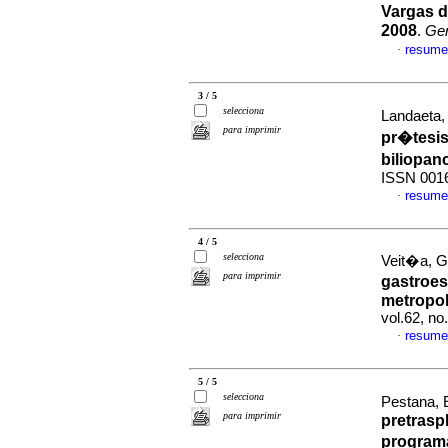
Vargas d
2008
.
Ge
resume
·
3 / 5
selecciona
Landaeta, 
para imprimir
pr�tesi
biliopan
ISSN 001
resume
·
4 / 5
selecciona
Veit�a, G 
para imprimir
gastroes
metropol
vol.62, n
resume
·
5 / 5
selecciona
Pestana, E
para imprimir
pretrasp
programa