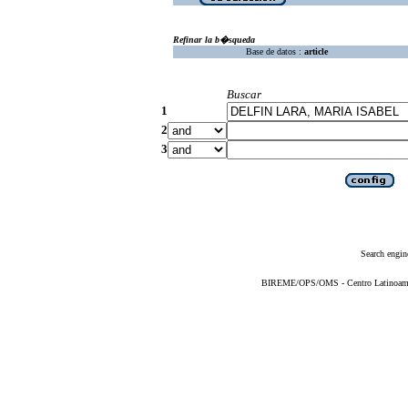
Refinar la b�squeda
Base de datos :
article
Buscar
1
2
3
Search engin
BIREME/OPS/OMS - Centro Latinoameric