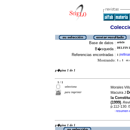
Colecció
Base de datos :
article
DELFIN L
B�squeda :
Referencias encontradas :
refina
1
[
Mostrando:
1 .. 1
en el
p�gina 1 de 1
1 / 1
selecciona
Morales Vil
D
para imprimir
Macuira J
la
Constit
(1999)
.
Revi
p.112-130. 
resumen 
·
p�gina 1 de 1