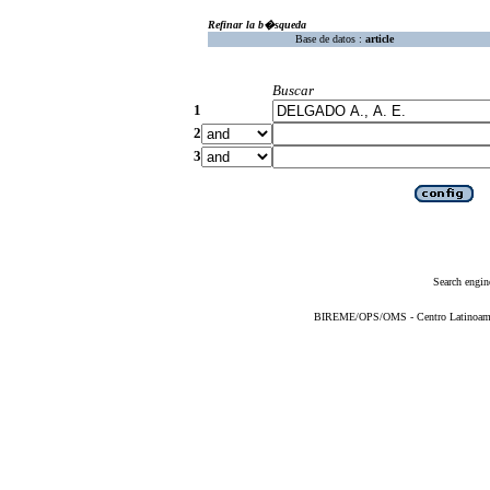
Refinar la b�squeda
Base de datos :
article
Buscar
1
2
3
Search engin
BIREME/OPS/OMS - Centro Latinoameric