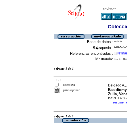
Colecció
Base de datos :
article
DELGADO A
B�squeda :
Referencias encontradas :
refina
1
[
Mostrando:
1 .. 1
en el
p�gina 1 de 1
1 / 1
selecciona
Delgado A., 
Basidiomyc
para imprimir
Zulia, Ven
ISSN 0378-
resumen 
·
p�gina 1 de 1