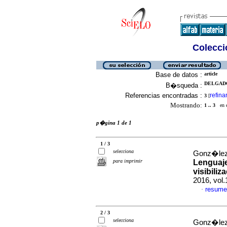
Colecció
Base de datos :
article
DELGADO
B�squeda :
Referencias encontradas :
refina
3
[
Mostrando:
1 .. 3
en el
p�gina 1 de 1
1 / 3
selecciona
Gonz�lez 
para imprimir
Lenguaje
visibiliz
2016, vol.
resume
·
2 / 3
selecciona
Gonz�lez 