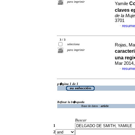
para imprimir
Co
Yamile
claves e
de la Muje
3701
resume
·
3 / 3
selecciona
Rojas, Mar
para imprimir
caracter
una reg
Mar 2014,
resume
·
p�gina 1 de 1
Refinar la b�squeda
Base de datos :
article
Buscar
1
2