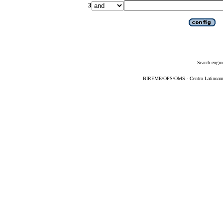
3
Search engin
BIREME/OPS/OMS - Centro Latinoameric