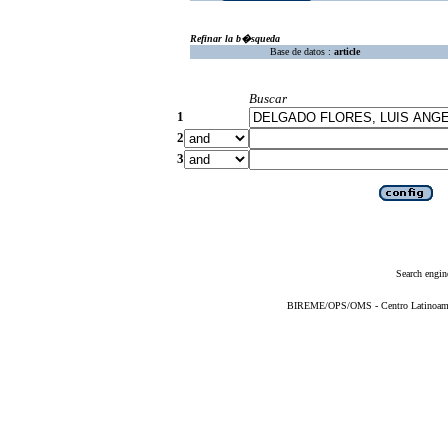
Refinar la b�squeda
Base de datos :
article
Buscar
1
2
3
Search engin
BIREME/OPS/OMS - Centro Latinoameric