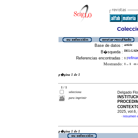
Colecció
Base de datos :
article
DELGADO
B�squeda :
Referencias encontradas :
refina
1
[
Mostrando:
1 .. 1
en el
p�gina 1 de 1
1 / 1
selecciona
Delgado Flo
INSTITUC
para imprimir
PROCEDIM
CONTEXT
2025, vol.6
resumen 
·
p�gina 1 de 1