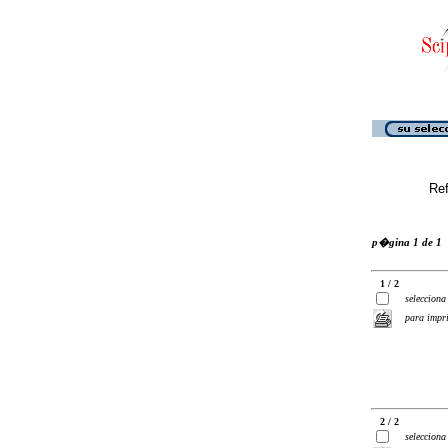
Ref
p�gina 1 de 1
1 / 2
selecciona
para impr
2 / 2
selecciona