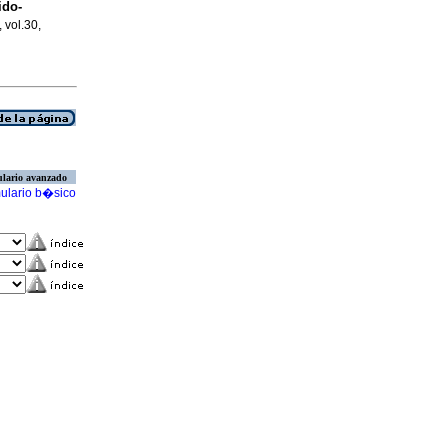
ido-
 vol.30,
lario avanzado
ulario b�sico