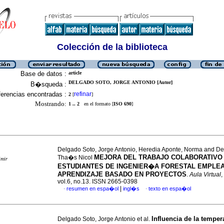
Colección de la biblioteca
Base de datos :
article
DELGADO SOTO, JORGE ANTONIO [Autor]
B�squeda :
erencias encontradas :
refinar
2
[
]
Mostrando:
1 .. 2
en el formato [
ISO 690
]
Delgado Soto, Jorge Antonio, Heredia Aponte, Norma and De
MEJORA DEL TRABAJO COLABORATIVO
Tha�s Nicol
imir
ESTUDIANTES DE INGENIER�A FORESTAL EMPLE
APRENDIZAJE BASADO EN PROYECTOS
.
Aula Virtual
,
vol.6, no.13. ISSN 2665-0398
|
resumen en espa�ol
ingl�s
texto en espa�ol
·
·
Influencia de la temper
Delgado Soto, Jorge Antonio et al.