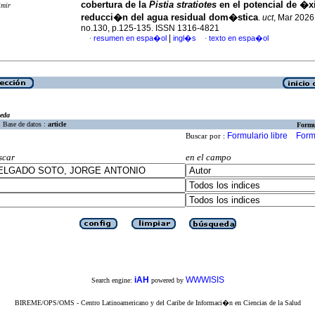
cobertura de la
Pistia stratiotes
en el potencial de �x
imir
reducci�n del agua residual dom�stica
.
uct
, Mar 2026,
no.130, p.125-135. ISSN 1316-4821
|
resumen en espa�ol
ingl�s
texto en espa�ol
·
·
eda
Base de datos :
article
Formu
Formulario libre
Form
Buscar por :
scar
en el campo
iAH
WWWISIS
Search engine:
powered by
BIREME/OPS/OMS - Centro Latinoamericano y del Caribe de Informaci�n en Ciencias de la Salud