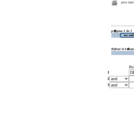
para impr
p�gina 1 de 1
Refinar la b�squ
Bu
1
2
3