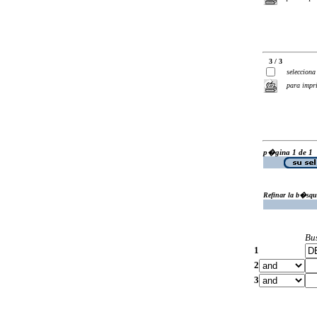
3 / 3
selecciona
para impr
p�gina 1 de 1
Refinar la b�squ
Bu
1
2
3