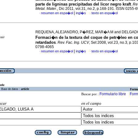
parte de ligninas precipitadas del licor negro kraft
.
Re
Metal. Mater.
, Dic 2011, vol.31, no.2, p.168-191. ISSN 0255-
|
resumen en espa�ol
ingl�s
texto en espa�ol
·
·
REQUENA, ALEJANDRO, P�REZ, MAR�A M and DELGADO,
Formaci�n de la textura del coque de petr�leo en c
imir
retardados
.
Rev. Fac. Ing. UCV
, Set 2008, vol.23, no.3, p.1
0798-4065
|
resumen en espa�ol
ingl�s
texto en espa�ol
·
·
eda
Base de datos :
article
Formu
Formulario libre
Form
Buscar por :
scar
en el campo