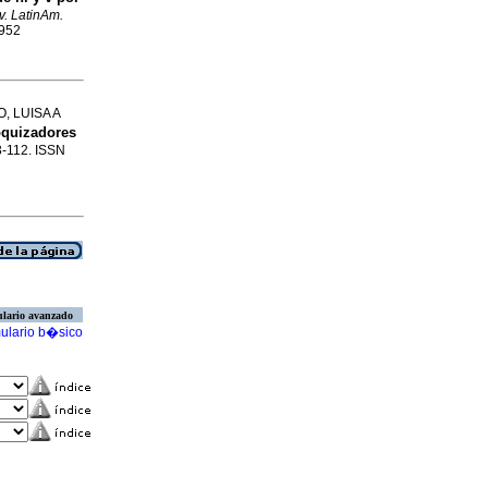
v. LatinAm.
6952
 LUISA A
oquizadores
03-112. ISSN
lario avanzado
ulario b�sico