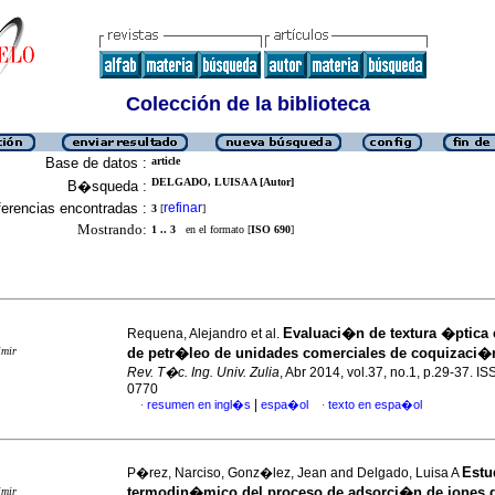
Colección de la biblioteca
Base de datos :
article
DELGADO, LUISA A [Autor]
B�squeda :
erencias encontradas :
refinar
3
[
]
Mostrando:
1 .. 3
en el formato [
ISO 690
]
Evaluaci�n de textura �ptica
Requena, Alejandro et al.
imir
de petr�leo de unidades comerciales de coquizaci�
Rev. T�c. Ing. Univ. Zulia
, Abr 2014, vol.37, no.1, p.29-37. I
0770
|
resumen en ingl�s
espa�ol
texto en espa�ol
·
·
Estu
P�rez, Narciso, Gonz�lez, Jean and Delgado, Luisa A
termodin�mico del proceso de adsorci�n de iones de
imir