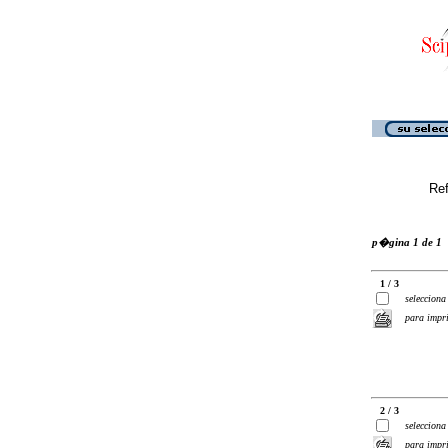
Ref
p�gina 1 de 1
1 / 3
selecciona
para impr
2 / 3
selecciona
para impr