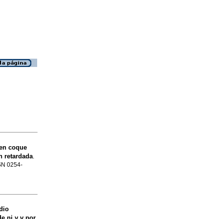
 en coque
n retardada
.
SSN 0254-
dio
 ni y v por