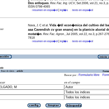
Dos enfoques
.
Rev. Fac. Ing. UCV
, Set 2006, vol.21, no.3, 
ISSN 0798-4065
|
resumen en espa�ol
ingl�s
texto en espa�ol
·
·
Vida �til econ�mica del cultivo del b
Nava, J. C et al.
imir
aaa Cavendish cv gran enano) en la planicie aluvial 
motat�n
.
Rev. Fac. Agron.
, Jul 2005, vol.22, no.3, p.267-2
7818
|
resumen en espa�ol
ingl�s
texto en espa�ol
·
·
eda
Base de datos :
article
Formu
Formulario libre
Form
Buscar por :
scar
en el campo