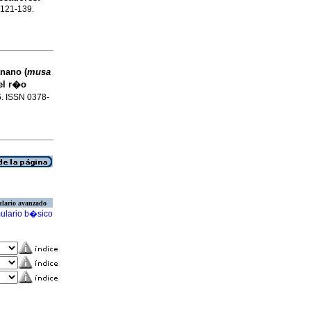
p.121-139.
anano (
musa
del r�o
76. ISSN 0378-
lario avanzado
ulario b�sico