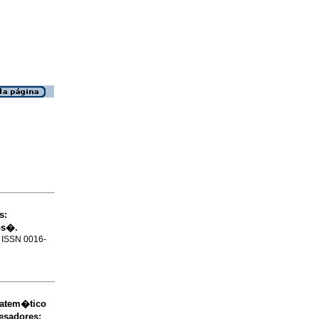
s:
os�.
. ISSN 0016-
atem�tico
esadores
: