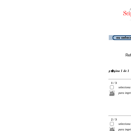
Ref
p�gina 1 de 1
1 / 3
selecciona
para impr
2 / 3
selecciona
para impr