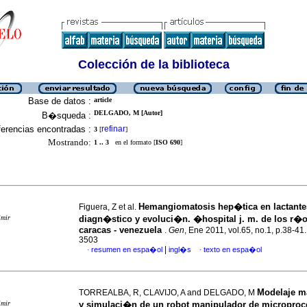
Colección de la biblioteca
Base de datos :
article
DELGADO, M [Autor]
B�squeda :
erencias encontradas :
refinar
3
[
]
Mostrando:
1 .. 3
en el formato [
ISO 690
]
Hemangiomatosis hep�tica en lactante
Figuera, Z et al.
imir
diagn�stico y evoluci�n. �hospital j. m. de los r�
caracas - venezuela
.
Gen
, Ene 2011, vol.65, no.1, p.38-41
3503
|
resumen en espa�ol
ingl�s
texto en espa�ol
·
·
Modelaje m
TORREALBA, R, CLAVIJO, A and DELGADO, M
imir
y simulaci�n de un robot manipulador de microproc