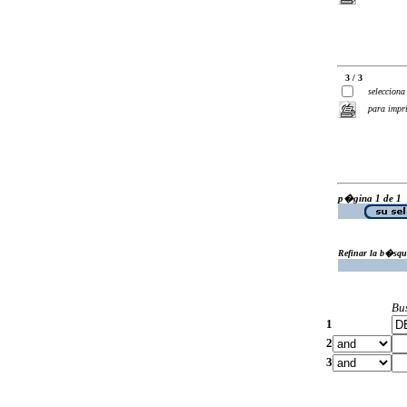
3 / 3
selecciona
para impr
p�gina 1 de 1
Refinar la b�squ
Bu
1
2
3