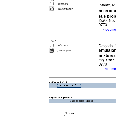
selecciona
Infante, Mi
para imprimir
microond
sus prop
Zulia
, Nov
0770
resume
·
3 / 3
selecciona
Delgado, N
emulsion
para imprimir
mixtures 
Ing. Univ. 
0770
resume
·
p�gina 1 de 1
Refinar la b�squeda
Base de datos :
article
Buscar