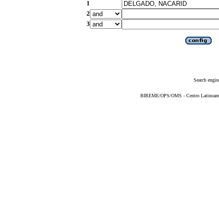
1
2
3
Search engin
BIREME/OPS/OMS - Centro Latinoameric