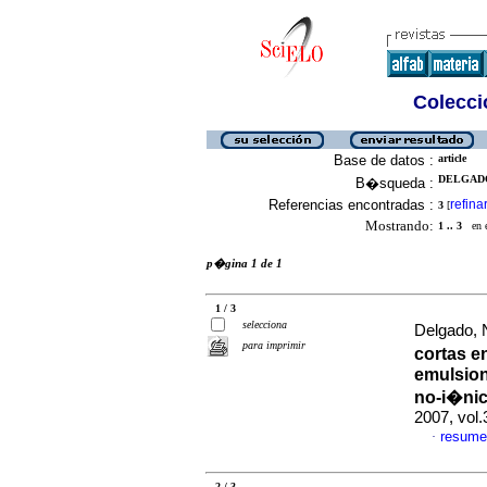
Colecció
Base de datos :
article
DELGADO
B�squeda :
Referencias encontradas :
refina
3
[
Mostrando:
1 .. 3
en el
p�gina 1 de 1
1 / 3
selecciona
Delgado, N
para imprimir
cortas e
emulsion
no-i�ni
2007, vol
resume
·
2 / 3