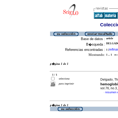
Colecció
Base de datos :
article
DELGADO,
B�squeda :
Referencias encontradas :
refina
1
[
Mostrando:
1 .. 1
en el
p�gina 1 de 1
1 / 1
selecciona
Delgado, Tha
para imprimir
hemoglobi
vol.76, no.
resumen 
·
p�gina 1 de 1