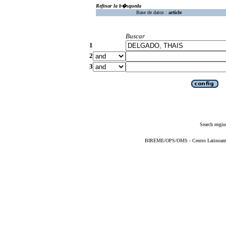
Refinar la b�squeda
Base de datos :
article
Buscar
1
2
3
Search engin
BIREME/OPS/OMS - Centro Latinoameric