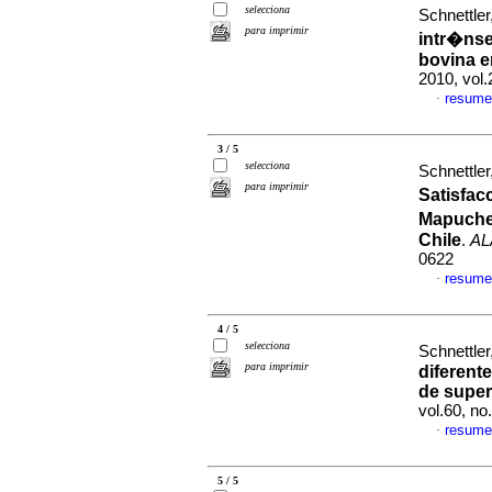
selecciona
Schnettler
para imprimir
intr�nse
bovina en
2010, vol
resume
·
3 / 5
selecciona
Schnettler
para imprimir
Satisfac
Mapuche 
Chile
.
AL
0622
resume
·
4 / 5
selecciona
Schnettler
para imprimir
diferent
de super
vol.60, n
resume
·
5 / 5