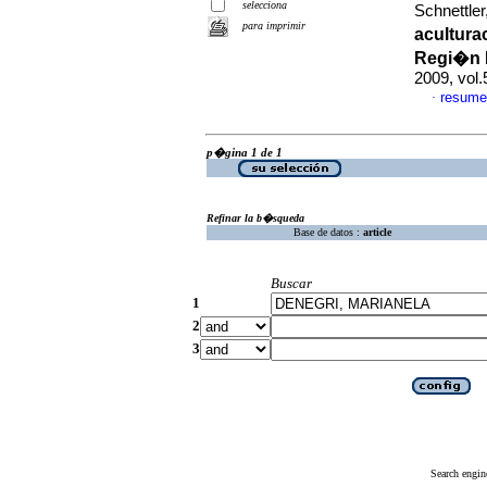
selecciona
Schnettler
para imprimir
acultura
Regi�n M
2009, vol
resume
·
p�gina 1 de 1
Refinar la b�squeda
Base de datos :
article
Buscar
1
2
3
Search engin