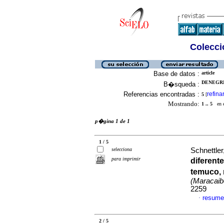
Colecció
Base de datos :
article
DENEGRI
B�squeda :
Referencias encontradas :
refina
5
[
Mostrando:
1 .. 5
en el
p�gina 1 de 1
1 / 5
selecciona
Schnettler
para imprimir
diferent
temuco, 
(Maracaib
2259
resume
·
2 / 5