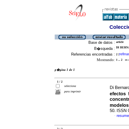
Colecció
Base de datos :
article
DI BERNA
B�squeda :
Referencias encontradas :
refina
2
[
Mostrando:
1 .. 2
en el
p�gina 1 de 1
1 / 2
selecciona
Di Bernar
para imprimir
efectos 
concentr
modelos
50. ISSN 
resume
·
2 / 2