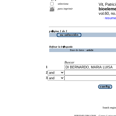
selecciona
Vit, Patric
bioeleme
para imprimir
vol.60, n
resume
·
p�gina 1 de 1
Refinar la b�squeda
Base de datos :
article
Buscar
1
2
3
Search engin
BIREME/OPS/OMS - Centro Latinoameric