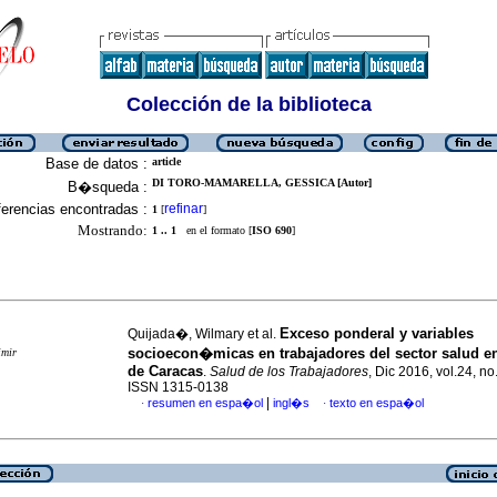
Colección de la biblioteca
Base de datos :
article
DI TORO-MAMARELLA, GESSICA [Autor]
B�squeda :
erencias encontradas :
refinar
1
[
]
Mostrando:
1 .. 1
en el formato [
ISO 690
]
Exceso ponderal y variables
Quijada�, Wilmary et al.
socioecon�micas en trabajadores del sector salud en
imir
de Caracas
.
Salud de los Trabajadores
, Dic 2016, vol.24, no
ISSN 1315-0138
|
resumen en espa�ol
ingl�s
texto en espa�ol
·
·