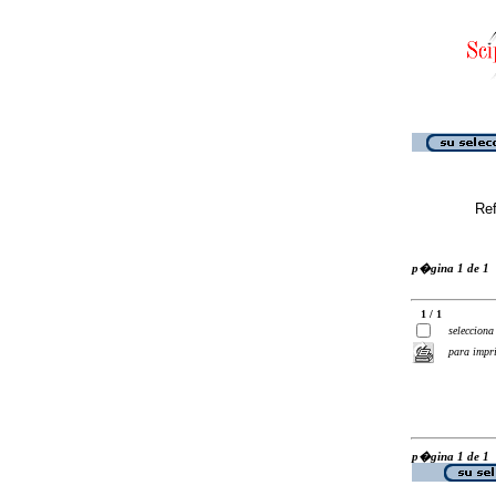
Ref
p�gina 1 de 1
1 / 1
selecciona
para impr
p�gina 1 de 1