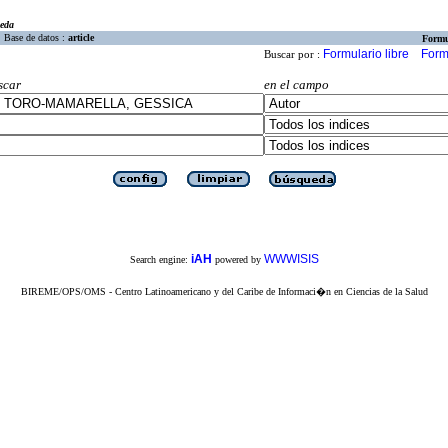
eda
Base de datos :
article
Formu
Formulario libre
Form
Buscar por :
scar
en el campo
iAH
WWWISIS
Search engine:
powered by
BIREME/OPS/OMS - Centro Latinoamericano y del Caribe de Informaci�n en Ciencias de la Salud