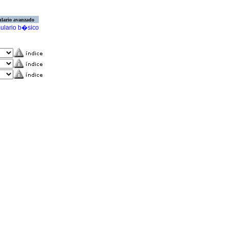
lario avanzado
ulario b�sico