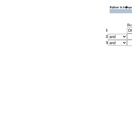
Refinar la b�squ
Bu
1
2
3