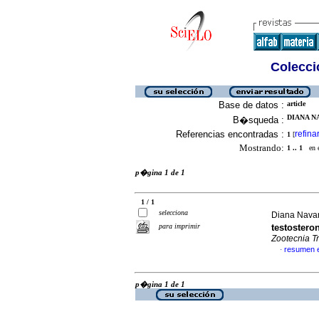
Colecció
Base de datos :
article
DIANA N
B�squeda :
Referencias encontradas :
refina
1
[
Mostrando:
1 .. 1
en el
p�gina 1 de 1
1 / 1
selecciona
Diana Navar
para imprimir
testoster
Zootecnia T
resumen 
·
p�gina 1 de 1