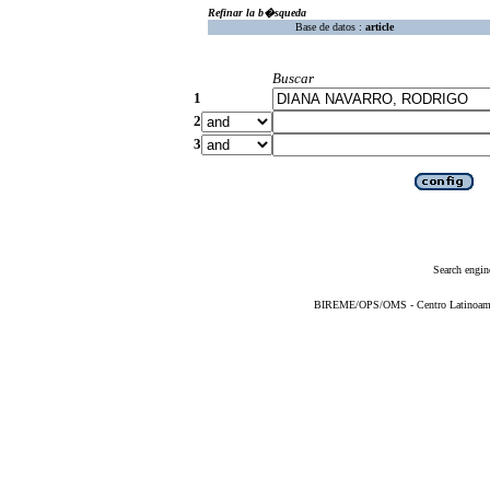
Refinar la b�squeda
Base de datos :
article
Buscar
1
2
3
Search engin
BIREME/OPS/OMS - Centro Latinoameric