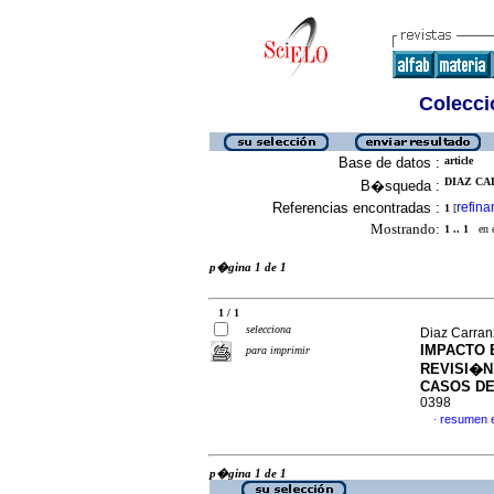
Colecció
Base de datos :
article
DIAZ CA
B�squeda :
Referencias encontradas :
refina
1
[
Mostrando:
1 .. 1
en el
p�gina 1 de 1
1 / 1
selecciona
Diaz Carran
IMPACTO 
para imprimir
REVISI�N
CASOS D
0398
resumen 
·
p�gina 1 de 1