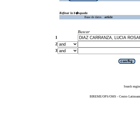
Refinar la b�squeda
Base de datos :
article
Buscar
1
2
3
Search engin
BIREME/OPS/OMS - Centro Latinoameric