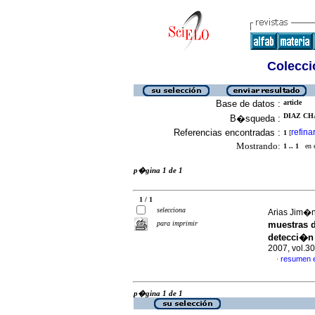
Colecció
Base de datos :
article
DIAZ CHA
B�squeda :
Referencias encontradas :
refina
1
[
Mostrando:
1 .. 1
en el
p�gina 1 de 1
1 / 1
selecciona
Arias Jim�n
para imprimir
muestras d
detecci�n 
2007, vol.3
resumen 
·
p�gina 1 de 1