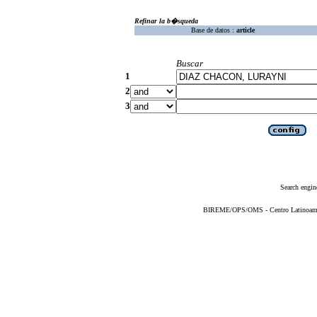
Refinar la b�squeda
Base de datos :
article
Buscar
1
2
3
Search engin
BIREME/OPS/OMS - Centro Latinoameric