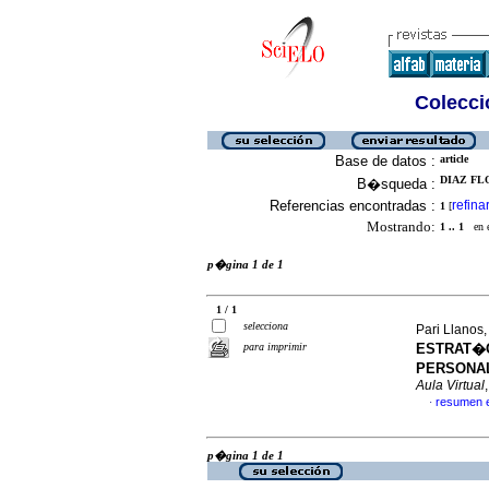
Colecció
Base de datos :
article
DIAZ FL
B�squeda :
Referencias encontradas :
refina
1
[
Mostrando:
1 .. 1
en el
p�gina 1 de 1
1 / 1
selecciona
Pari Llanos
para imprimir
ESTRAT�G
PERSONAL
Aula Virtual
resumen 
·
p�gina 1 de 1