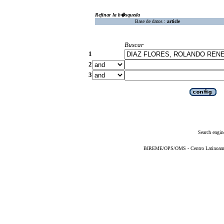
Refinar la b�squeda
Base de datos :
article
Buscar
1
2
3
Search engin
BIREME/OPS/OMS - Centro Latinoameric