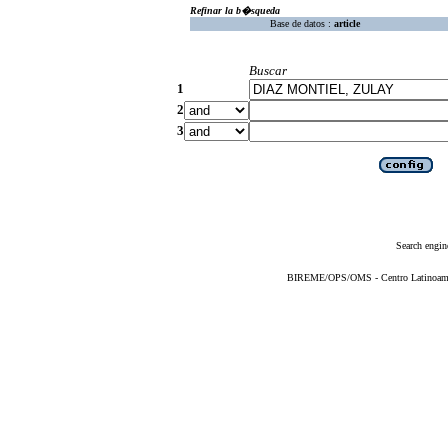
Refinar la b�squeda
Base de datos :
article
Buscar
1
2
3
Search engin
BIREME/OPS/OMS - Centro Latinoameric