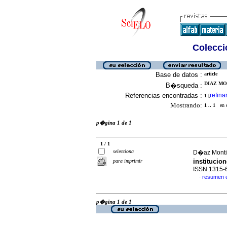
Colecció
Base de datos :
article
DIAZ MON
B�squeda :
Referencias encontradas :
refina
1
[
Mostrando:
1 .. 1
en el
p�gina 1 de 1
1 / 1
selecciona
D�az Montie
institucio
para imprimir
ISSN 1315-
resumen 
·
p�gina 1 de 1