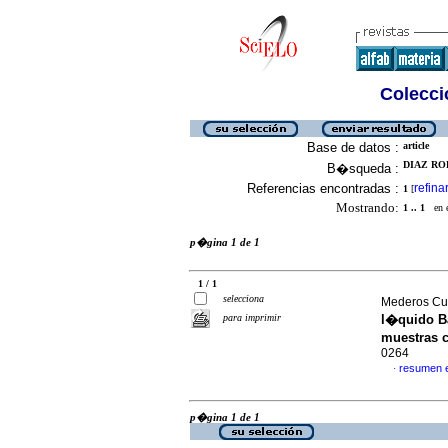
Colecció
Base de datos :
article
DIAZ ROD
B�squeda :
Referencias encontradas :
refina
1
[
Mostrando:
1 .. 1
en el
p�gina 1 de 1
1 / 1
selecciona
Mederos Cue
para imprimir
l�quido Ba
muestras 
0264
resumen 
·
p�gina 1 de 1