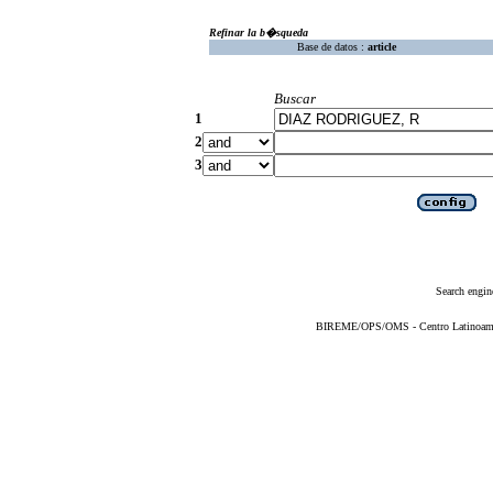
Refinar la b�squeda
Base de datos :
article
Buscar
1
2
3
Search engin
BIREME/OPS/OMS - Centro Latinoameric