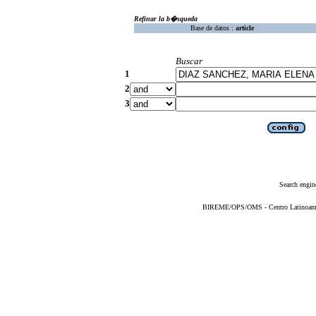
Refinar la b�squeda
Base de datos :
article
Buscar
1
2
3
Search engin
BIREME/OPS/OMS - Centro Latinoameric