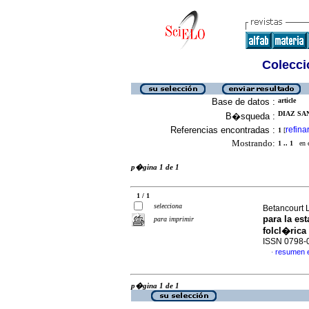
Colecció
Base de datos :
article
DIAZ SA
B�squeda :
Referencias encontradas :
refina
1
[
Mostrando:
1 .. 1
en el
p�gina 1 de 1
1 / 1
selecciona
Betancourt 
para la est
para imprimir
folcl�rica
ISSN 0798-
resumen 
·
p�gina 1 de 1