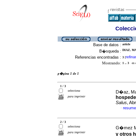
Colecció
Base de datos :
article
DIAZ, MA
B�squeda :
Referencias encontradas :
refina
3
[
Mostrando:
1 .. 3
en el
p�gina 1 de 1
1 / 3
selecciona
D�az, Mar
para imprimir
hospeder
Salus
, Ab
resume
·
2 / 3
selecciona
G�mez Ma
para imprimir
y otros 