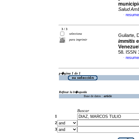
municipi
Salud Am
resume
·
3 / 3
selecciona
Guilarte, D
para imprimir
immitis
e
Venezue
58. ISSN 
resume
·
p�gina 1 de 1
Refinar la b�squeda
Base de datos :
article
Buscar
1
2
3