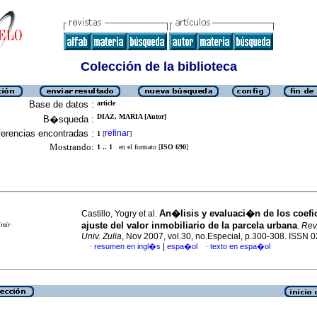
Colección de la biblioteca
Base de datos :
article
DIAZ, MARIA [Autor]
B�squeda :
erencias encontradas :
refinar
1
[
]
Mostrando:
1 .. 1
en el formato [
ISO 690
]
An�lisis y evaluaci�n de los coefi
Castillo, Yogry et al.
ajuste del valor inmobiliario de la parcela urbana
imir
.
Rev
Univ. Zulia
, Nov 2007, vol.30, no.Especial, p.300-308. ISSN
|
resumen en ingl�s
espa�ol
texto en espa�ol
·
·