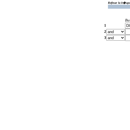
Refinar la b�squ
Bu
1
2
3