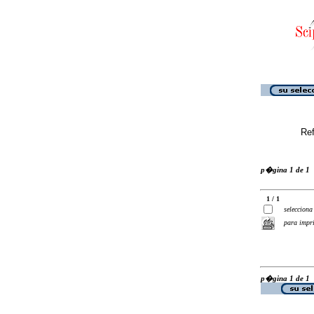
Ref
p�gina 1 de 1
1 / 1
selecciona
para impr
p�gina 1 de 1