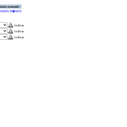
lario avanzado
ulario b�sico