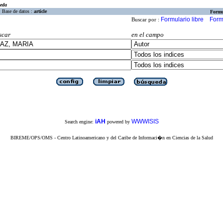
eda
Base de datos :
article
Formu
Formulario libre
Form
Buscar por :
scar
en el campo
iAH
WWWISIS
Search engine:
powered by
BIREME/OPS/OMS - Centro Latinoamericano y del Caribe de Informaci�n en Ciencias de la Salud