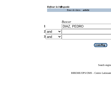
Refinar la b�squeda
Base de datos :
article
Buscar
1
2
3
Search engin
BIREME/OPS/OMS - Centro Latinoameric