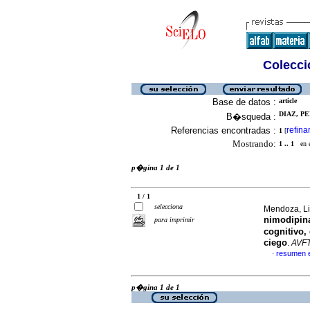
Colecció
Base de datos :
article
DIAZ, PE
B�squeda :
Referencias encontradas :
refina
1
[
Mostrando:
1 .. 1
en el
p�gina 1 de 1
1 / 1
selecciona
Mendoza, Li
nimodipina
para imprimir
cognitivo,
ciego
.
AVF
resumen 
·
p�gina 1 de 1