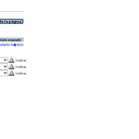
lario avanzado
ulario b�sico