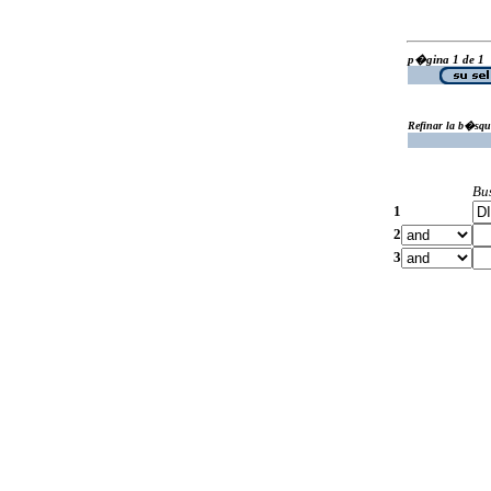
p�gina 1 de 1
Refinar la b�squ
Bu
1
2
3