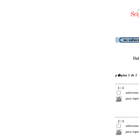
Ref
p�gina 1 de 1
1 / 2
selecciona
para impr
2 / 2
selecciona
para impr