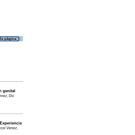
n genital
enez
, Dic
Experiencia
ecol Venez
,