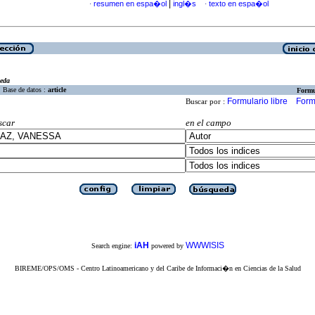
|
resumen en espa�ol
ingl�s
texto en espa�ol
·
·
eda
Base de datos :
article
Formu
Formulario libre
Form
Buscar por :
scar
en el campo
iAH
WWWISIS
Search engine:
powered by
BIREME/OPS/OMS - Centro Latinoamericano y del Caribe de Informaci�n en Ciencias de la Salud