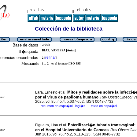
Colección de la biblioteca
Base de datos :
article
DIAZ, VANESSA [Autor]
B�squeda :
erencias encontradas :
refinar
2
[
]
Mostrando:
1 .. 2
en el formato [
ISO 690
]
Mitos y realidades sobre la infecci�
Lara, Ernesto et al.
por el virus de papiloma humano
.
Rev Obstet Ginecol V
imir
2025, vol.85, no.4, p.637-652. ISSN 0048-7732
|
resumen en espa�ol
ingl�s
texto en espa�ol
·
·
Esterilizaci�n tubaria transvaginal
:
Figueira, Lina et al.
en el Hospital Universitario de Caracas
.
Rev Obstet Gin
imir
Jun 2016, vol.76, no.2, p.118-125. ISSN 0048-7732