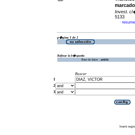
marcado
Invest. c
5133
resume
·
p�gina 1 de 1
Refinar la b�squeda
Base de datos :
article
Buscar
1
2
3
Search engin