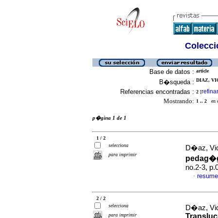
Colecció
Base de datos :
article
DIAZ, VI
B�squeda :
Referencias encontradas :
refina
2
[
Mostrando:
1 .. 2
en el
p�gina 1 de 1
1 / 2
selecciona
D�az, Vic
para imprimir
pedag�
no.2-3, p
resume
·
2 / 2
selecciona
D�az, Vic
para imprimir
Transluc