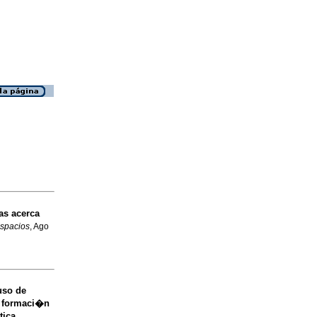
as acerca
spacios
, Ago
uso de
n formaci�n
tica
.