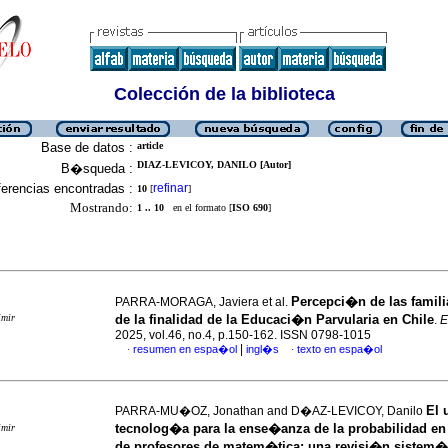
Colección de la biblioteca
Base de datos :
article
DIAZ-LEVICOY, DANILO [Autor]
B�squeda :
erencias encontradas :
refinar
10
[
]
Mostrando:
1 .. 10
en el formato [
ISO 690
]
Percepci�n de las famili
PARRA-MORAGA, Javiera et al.
imir
de la finalidad de la Educaci�n Parvularia en Chile
.
E
2025, vol.46, no.4, p.150-162. ISSN 0798-1015
|
resumen en espa�ol
ingl�s
texto en espa�ol
·
·
El 
PARRA-MU�OZ, Jonathan and D�AZ-LEVICOY, Danilo
tecnolog�a para la ense�anza de la probabilidad e
imir
de profesores de matem�tica: una revisi�n sistem�