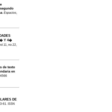
de
y segundo
na
.
Espacios
,
IDADES
3� Y 4�
vol.11, no.22,
s de texto
ndaria en
3-4566
OLARES DE
.43-61. ISSN