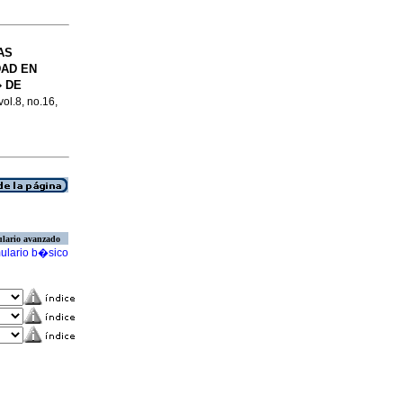
AS
DAD EN
� DE
vol.8, no.16,
lario avanzado
ulario b�sico