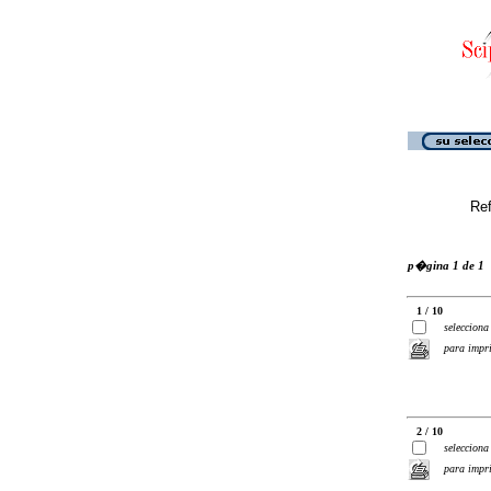
Ref
p�gina 1 de 1
1 / 10
selecciona
para impr
2 / 10
selecciona
para impr