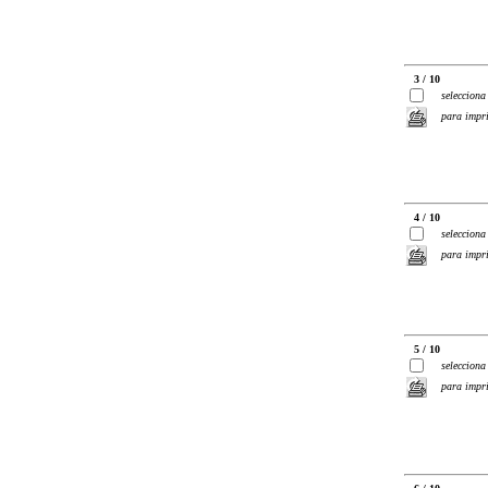
3 / 10
selecciona
para impr
4 / 10
selecciona
para impr
5 / 10
selecciona
para impr