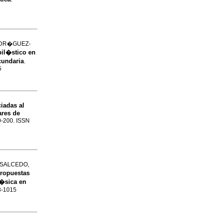
RODR�GUEZ-
il�stico en
cundaria
.
5
iadas al
ares de
90-200. ISSN
d SALCEDO,
propuestas
b�sica en
98-1015