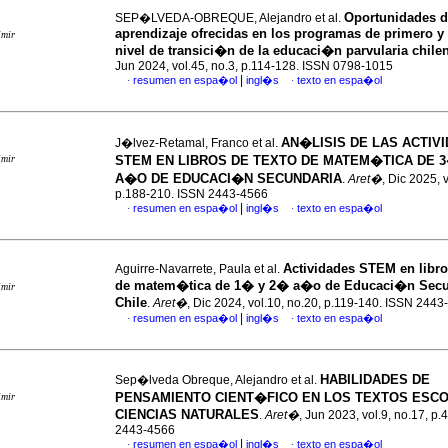
Oportunidades 
SEP�LVEDA-OBREQUE, Alejandro et al.
aprendizaje ofrecidas en los programas de primero 
imir
nivel de transici�n de la educaci�n parvularia chile
Jun 2024, vol.45, no.3, p.114-128. ISSN 0798-1015
|
resumen en espa�ol
ingl�s
texto en espa�ol
·
·
AN�LISIS DE LAS ACTIV
J�lvez-Retamal, Franco et al.
imir
STEM EN LIBROS DE TEXTO DE MATEM�TICA DE 
A�O DE EDUCACI�N SECUNDARIA
.
Aret�
, Dic 2025, 
p.188-210. ISSN 2443-4566
|
resumen en espa�ol
ingl�s
texto en espa�ol
·
·
Actividades STEM en libro
Aguirre-Navarrete, Paula et al.
de matem�tica de 1� y 2� a�o de Educaci�n Secu
imir
Chile
.
Aret�
, Dic 2024, vol.10, no.20, p.119-140. ISSN 244
|
resumen en espa�ol
ingl�s
texto en espa�ol
·
·
HABILIDADES DE
Sep�lveda Obreque, Alejandro et al.
PENSAMIENTO CIENT�FICO EN LOS TEXTOS ESC
imir
CIENCIAS NATURALES
.
Aret�
, Jun 2023, vol.9, no.17, p
2443-4566
|
resumen en espa�ol
ingl�s
texto en espa�ol
·
·