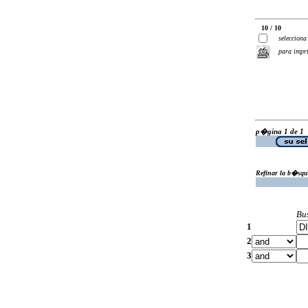
10 / 10
selecciona
para impr
p�gina 1 de 1
Refinar la b�squ
Bu
1
2
3