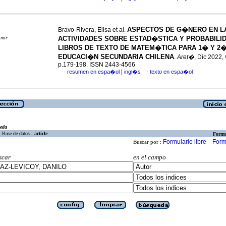
ASPECTOS DE G�NERO EN L
Bravo-Rivera, Elisa et al.
imir
ACTIVIDADES SOBRE ESTAD�STICA Y PROBABILI
LIBROS DE TEXTO DE MATEM�TICA PARA 1� Y 2
EDUCACI�N SECUNDARIA CHILENA
.
Aret�
, Dic 2022, 
p.179-198. ISSN 2443-4566
|
resumen en espa�ol
ingl�s
texto en espa�ol
·
·
eda
Base de datos :
article
Formu
Formulario libre
Form
Buscar por :
scar
en el campo