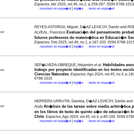
Espacios
, Abr 2025, vol.46, no.2, p.259-267. ISSN 0798-1015
|
resumen en espa�ol
ingl�s
texto en espa�ol
·
·
REYES-ASTORGA, Miguel, D�AZ-LEVICOY, Danilo and 
Evaluaci�n del pensamiento probab
imir
ALVEAL, Francisco
futuros profesores de matem�tica en Educaci�n Se
Espacios
, Feb 2025, vol.46, no.1, p.187-203. ISSN 0798-101
|
resumen en espa�ol
ingl�s
texto en espa�ol
·
·
Habilidades asoc
SEP�LVEDA-OBREQUE, Alejandro et al.
trabajo por proyecto identificadas en los textos escol
imir
Ciencias Naturales
.
Espacios
, Ago 2024, vol.45, no.4, p.1
0798-1015
|
resumen en espa�ol
ingl�s
texto en espa�ol
·
·
HERRERA-URRUTIA, Daniela, D�AZ-LEVICOY, Danilo an
An�lisis de las tareas sobre media aritm�tica 
imir
Audy
en los libros de texto de quinto a�o de educaci�n 
Chile
.
Espacios
, Ago 2024, vol.45, no.4, p.85-100. ISSN 07
|
resumen en espa�ol
ingl�s
texto en espa�ol
·
·