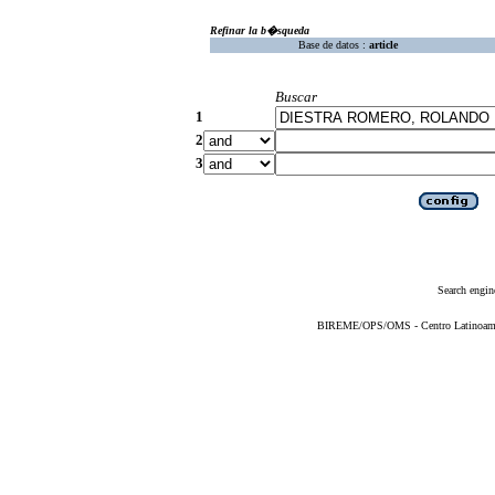
Refinar la b�squeda
Base de datos :
article
Buscar
1
2
3
Search engin
BIREME/OPS/OMS - Centro Latinoameric