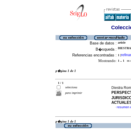
Colecció
Base de datos :
article
DIESTRA
B�squeda :
Referencias encontradas :
refina
1
[
Mostrando:
1 .. 1
en el
p�gina 1 de 1
1 / 1
selecciona
Diestra Ro
PERSPECT
para imprimir
JURISDIC
ACTUALE
resumen 
·
p�gina 1 de 1