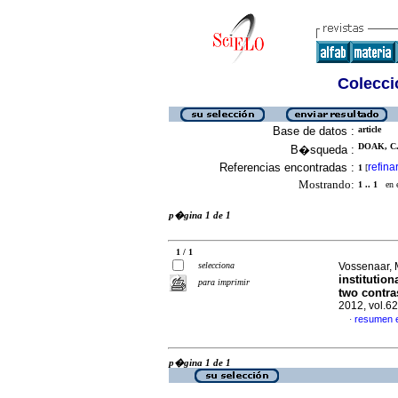
Colecció
Base de datos :
article
DOAK, C.
B�squeda :
Referencias encontradas :
refina
1
[
Mostrando:
1 .. 1
en el
p�gina 1 de 1
1 / 1
selecciona
Vossenaar, M
institutio
para imprimir
two contra
2012, vol.6
resumen 
·
p�gina 1 de 1