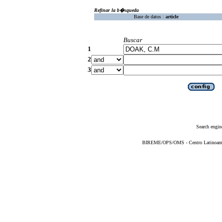
Refinar la b�squeda
Base de datos :
article
Buscar
1
2
3
Search engin
BIREME/OPS/OMS - Centro Latinoameric