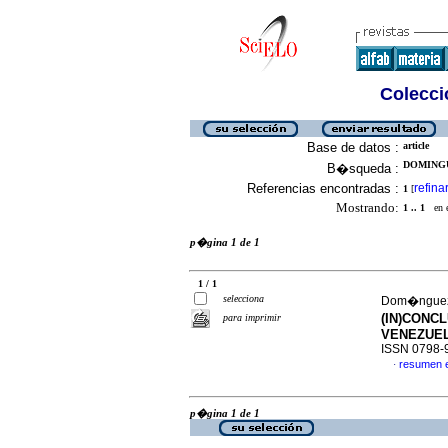
Colecció
Base de datos :
article
DOMINGU
B�squeda :
Referencias encontradas :
refina
1
[
Mostrando:
1 .. 1
en el
p�gina 1 de 1
1 / 1
selecciona
Dom�nguez 
(IN)CONC
para imprimir
VENEZUE
ISSN 0798-
resumen 
·
p�gina 1 de 1