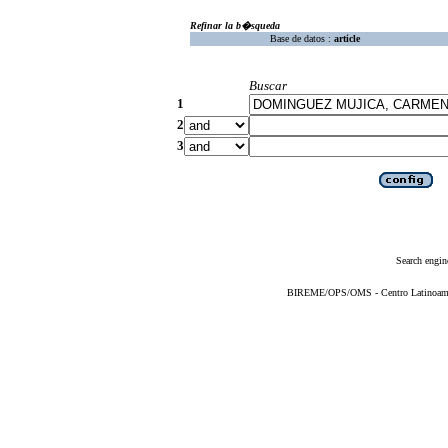
Refinar la b�squeda
Base de datos :
article
Buscar
1
2
3
Search engin
BIREME/OPS/OMS - Centro Latinoameric