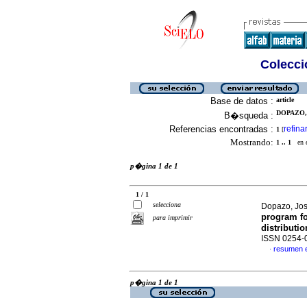
Colecció
Base de datos :
article
DOPAZO, 
B�squeda :
Referencias encontradas :
refina
1
[
Mostrando:
1 .. 1
en el
p�gina 1 de 1
1 / 1
selecciona
Dopazo, Jos
program fo
para imprimir
distributi
ISSN 0254-
resumen 
·
p�gina 1 de 1