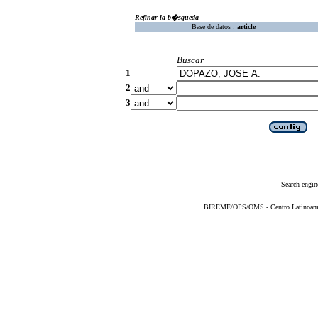
Refinar la b�squeda
Base de datos :
article
Buscar
1
2
3
Search engin
BIREME/OPS/OMS - Centro Latinoameric