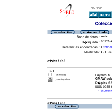
Colecció
Base de datos :
article
DORTA-A
B�squeda :
Referencias encontradas :
refina
1
[
Mostrando:
1 .. 1
en el
p�gina 1 de 1
1 / 1
selecciona
Payares, M.
GMAW sobre
para imprimir
D�plex SA
ISSN 0255-
resumen 
·
p�gina 1 de 1