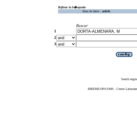
Refinar la b�squeda
Base de datos :
article
Buscar
1
2
3
Search engin
BIREME/OPS/OMS - Centro Latinoameric