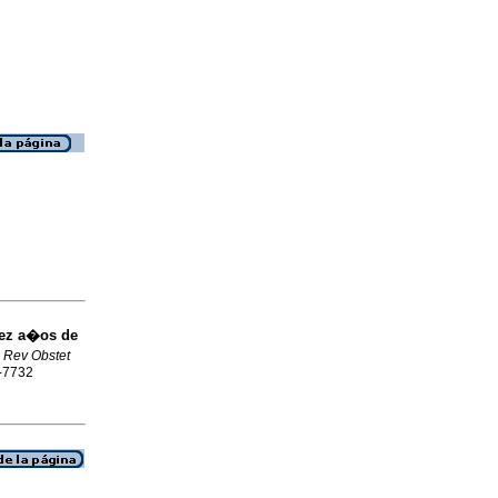
ez a�os de
.
Rev Obstet
8-7732