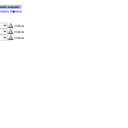
lario avanzado
ulario b�sico