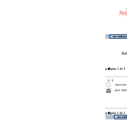
Ref
p�gina 1 de 1
1 / 1
selecciona
para impr
p�gina 1 de 1