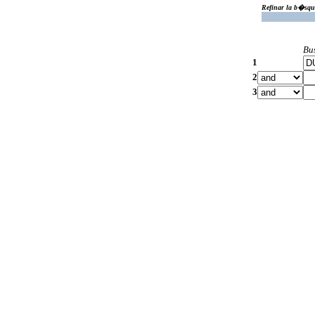
Refinar la b�squ
Bu
1
2
3