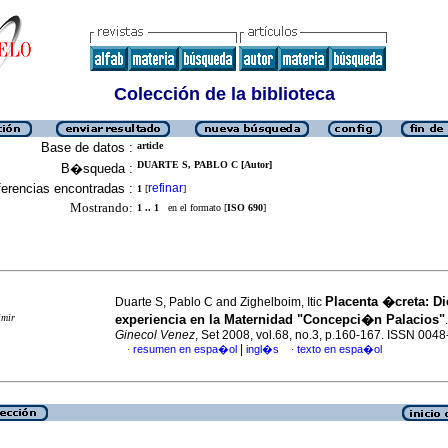
Colección de la biblioteca
Base de datos :
article
DUARTE S, PABLO C [Autor]
B�squeda :
erencias encontradas :
refinar
1
[
]
Mostrando:
1 .. 1
en el formato [
ISO 690
]
Placenta �creta
:
Di
Duarte S, Pablo C and Zighelboim, Itic
imir
experiencia en la Maternidad "Concepci�n Palacios"
Ginecol Venez
, Set 2008, vol.68, no.3, p.160-167. ISSN 004
|
resumen en espa�ol
ingl�s
texto en espa�ol
·
·