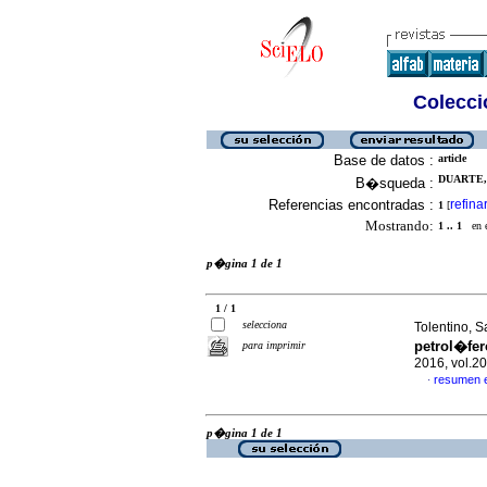
Colecció
Base de datos :
article
DUARTE, 
B�squeda :
Referencias encontradas :
refina
1
[
Mostrando:
1 .. 1
en el
p�gina 1 de 1
1 / 1
selecciona
Tolentino, S
petrol�fe
para imprimir
2016, vol.2
resumen 
·
p�gina 1 de 1