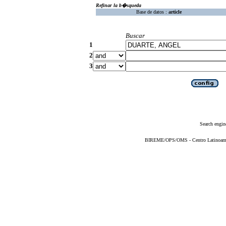
Refinar la b�squeda
Base de datos :
article
Buscar
1
2
3
Search engin
BIREME/OPS/OMS - Centro Latinoameric