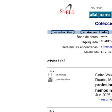
Colecció
Base de datos :
article
DUARTE,
B�squeda :
Referencias encontradas :
refina
2
[
Mostrando:
1 .. 2
en el
p�gina 1 de 1
1 / 2
Cofre-Vali
selecciona
Duarte, 
para imprimir
profesio
hemodin
Jun 2025,
resume
·
2 / 2