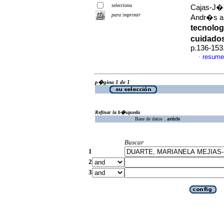
selecciona
Cajas-J�c
para imprimir
Andr�s a
tecnolog
cuidado
p.136-153
resume
·
p�gina 1 de 1
Refinar la b�squeda
Base de datos :
article
Buscar
1
2
3