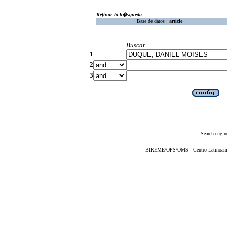
Refinar la b�squeda
Base de datos :
article
Buscar
1
2
3
Search engin
BIREME/OPS/OMS - Centro Latinoameric