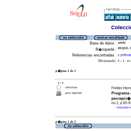
Colecció
Base de datos :
article
DUQUE, D
B�squeda :
Referencias encontradas :
refina
1
[
Mostrando:
1 .. 1
en el
p�gina 1 de 1
1 / 1
selecciona
Freites Her
Programa 
para imprimir
percepci�n
no.2, p.85-
resumen 
·
p�gina 1 de 1