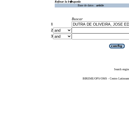
Refinar la b�squeda
Base de datos :
article
Buscar
1
2
3
Search engin
BIREME/OPS/OMS - Centro Latinoameric