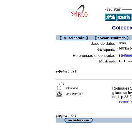
Colecció
Base de datos :
article
DUTRA D
B�squeda :
Referencias encontradas :
refina
1
[
Mostrando:
1 .. 1
en el
p�gina 1 de 1
1 / 1
selecciona
Rodrigues Si
glucose lev
para imprimir
no.1, p.23-
resumen 
·
p�gina 1 de 1