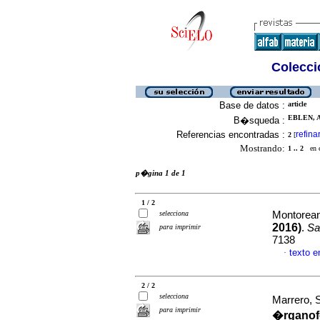
Colecció
Base de datos :
article
EBLEN, A
B�squeda :
Referencias encontradas :
refina
2
[
Mostrando:
1 .. 2
en el
p�gina 1 de 1
1 / 2
selecciona
Montorean
2016)
.
Sa
para imprimir
7138
texto 
·
2 / 2
selecciona
Marrero, S
para imprimir
�rganofo