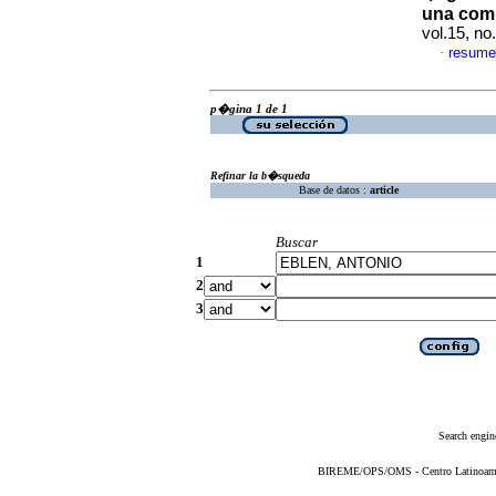
una com
vol.15, n
resume
·
p�gina 1 de 1
Refinar la b�squeda
Base de datos :
article
Buscar
1
2
3
Search engin
BIREME/OPS/OMS - Centro Latinoameric