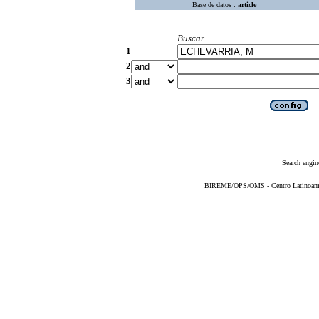
Base de datos :
article
Buscar
1
2
3
Search engin
BIREME/OPS/OMS - Centro Latinoameric