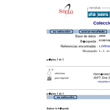
Colecció
Base de datos :
article
ECHEVARR
B�squeda :
Referencias encontradas :
refina
1
[
Mostrando:
1 .. 1
en el
p�gina 1 de 1
1 / 1
selecciona
Hern�ndez, 
AVFT
, Ene 
para imprimir
resumen 
·
p�gina 1 de 1
Refinar la b�squeda