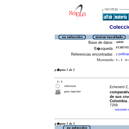
Colecció
Base de datos :
article
ECHEVERR
B�squeda :
Referencias encontradas :
refina
1
[
Mostrando:
1 .. 1
en el
p�gina 1 de 1
1 / 1
selecciona
Echeverri Z,
para imprimir
comparativ
de sus cru
Colombia
.
7269
resumen 
·
p�gina 1 de 1