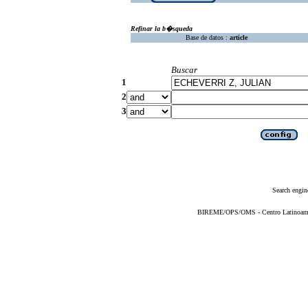
Refinar la b�squeda
Base de datos :
article
Buscar
1
2
3
Search engin
BIREME/OPS/OMS - Centro Latinoameric