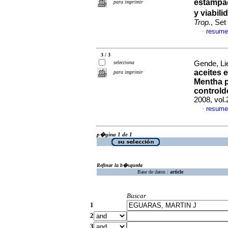
estampad
para imprimir
y viabil
Trop.
, Set
resume
·
3 / 3
selecciona
Gende, Lie
aceites 
para imprimir
Mentha p
controld
2008, vol
resume
·
p�gina 1 de 1
Refinar la b�squeda
Base de datos :
article
Buscar
1
2
3