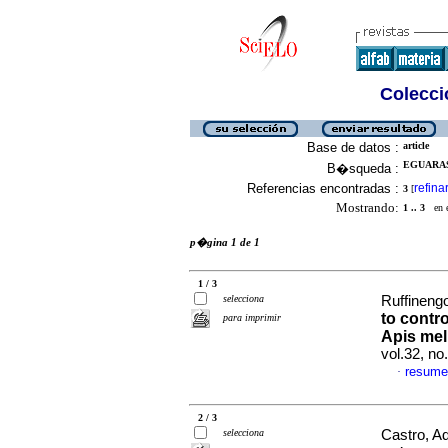
Colecció
Base de datos :
article
EGUARAS,
B�squeda :
Referencias encontradas :
refina
3
[
Mostrando:
1 .. 3
en el
p�gina 1 de 1
1 / 3
selecciona
Ruffinengo
to contro
para imprimir
Apis mel
vol.32, n
resume
·
2 / 3
selecciona
Castro, Ad