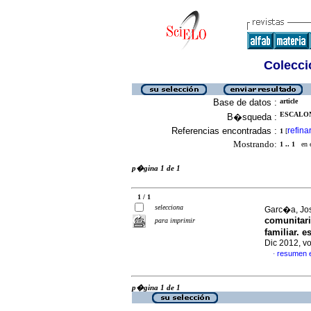
Colecció
Base de datos :
article
ESCALON
B�squeda :
Referencias encontradas :
refina
1
[
Mostrando:
1 .. 1
en el
p�gina 1 de 1
1 / 1
selecciona
Garc�a, Jos
comunitari
para imprimir
familiar. e
Dic 2012, v
resumen 
·
p�gina 1 de 1