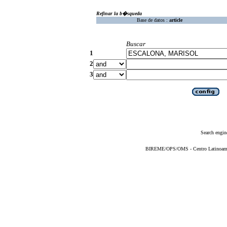
Refinar la b�squeda
Base de datos :
article
Buscar
1
2
3
Search engin
BIREME/OPS/OMS - Centro Latinoameric