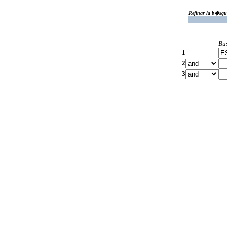
Refinar la b�squ
Bu
1
2
3