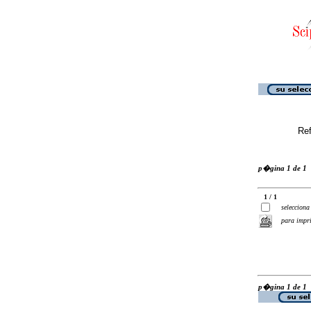
Ref
p�gina 1 de 1
1 / 1
selecciona
para impr
p�gina 1 de 1