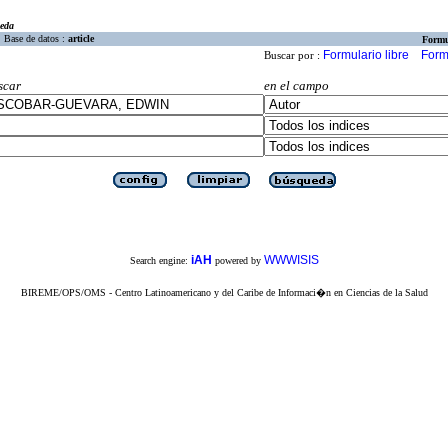
eda
Base de datos :
article
Formu
Formulario libre
Form
Buscar por :
scar
en el campo
iAH
WWWISIS
Search engine:
powered by
BIREME/OPS/OMS - Centro Latinoamericano y del Caribe de Informaci�n en Ciencias de la Salud