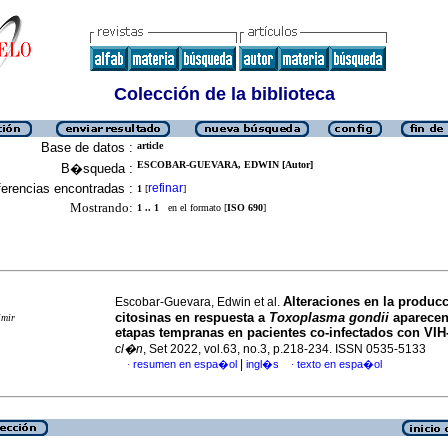
Colección de la biblioteca
Base de datos :
article
ESCOBAR-GUEVARA, EDWIN [Autor]
B�squeda :
erencias encontradas :
refinar
1
[
]
Mostrando:
1 .. 1
en el formato [
ISO 690
]
Alteraciones en la produc
Escobar-Guevara, Edwin et al.
citosinas en respuesta a
Toxoplasma gondii
aparecen
imir
etapas tempranas en pacientes co-infectados con VIH
cl�n
, Set 2022, vol.63, no.3, p.218-234. ISSN 0535-5133
|
resumen en espa�ol
ingl�s
texto en espa�ol
·
·