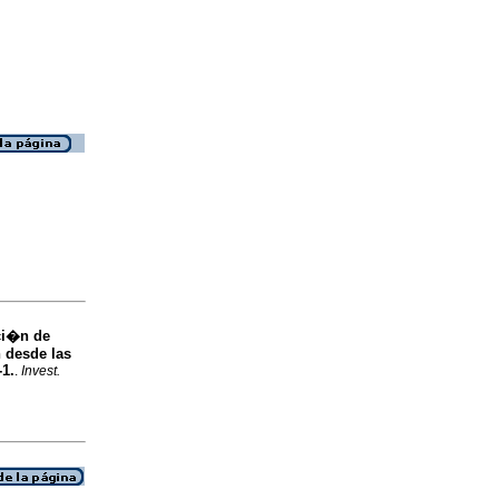
ci�n de
 desde las
-1.
.
Invest.