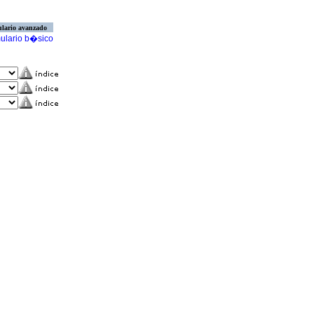
lario avanzado
ulario b�sico