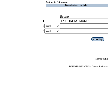
Refinar la b�squeda
Base de datos :
article
Buscar
1
2
3
Search engin
BIREME/OPS/OMS - Centro Latinoameric