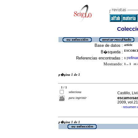
Colecció
Base de datos :
article
ESCORCI
B�squeda :
Referencias encontradas :
refina
1
[
Mostrando:
1 .. 1
en el
p�gina 1 de 1
1 / 1
selecciona
Castillo, Livi
escamosas
para imprimir
2009, vol.2
resumen 
·
p�gina 1 de 1