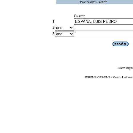
Base de datos :
article
Buscar
1
2
3
Search engin
BIREME/OPS/OMS - Centro Latinoameric