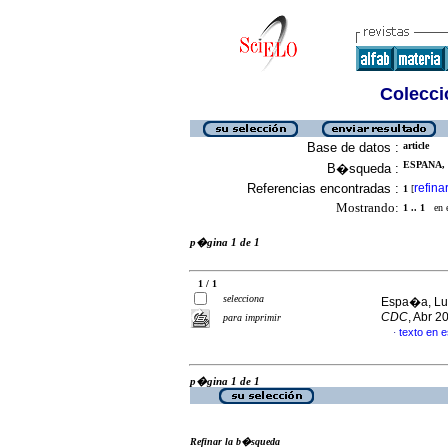
Colecció
Base de datos :
article
ESPANA, 
B�squeda :
Referencias encontradas :
refina
1
[
Mostrando:
1 .. 1
en el
p�gina 1 de 1
1 / 1
selecciona
Espa�a, Lu
CDC
, Abr 2
para imprimir
texto en 
·
p�gina 1 de 1
Refinar la b�squeda