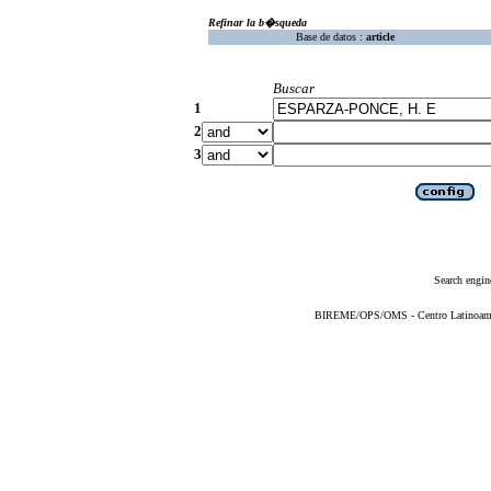
Refinar la b�squeda
Base de datos :
article
Buscar
1
2
3
Search engin
BIREME/OPS/OMS - Centro Latinoameric