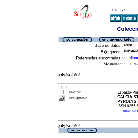
Colecció
Base de datos :
article
ESPARZA-
B�squeda :
Referencias encontradas :
refina
1
[
Mostrando:
1 .. 1
en el
p�gina 1 de 1
1 / 1
selecciona
Esparza-Pon
CALCIA S
para imprimir
PYROLYS
ISSN 0255-
resumen 
·
p�gina 1 de 1