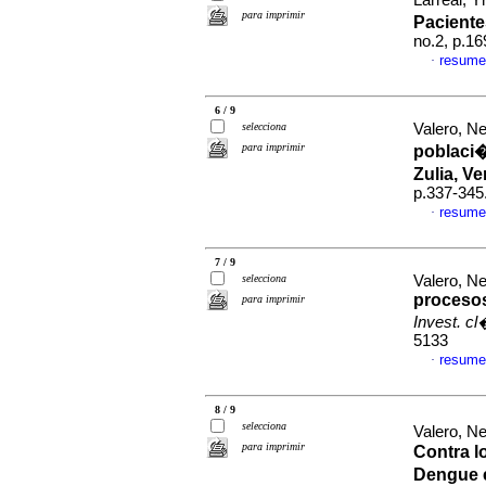
Larreal, Y
para imprimir
Pacient
no.2, p.1
resume
·
6 / 9
selecciona
Valero, Ne
para imprimir
poblaci�
Zulia, V
p.337-345
resume
·
7 / 9
selecciona
Valero, Ne
procesos
para imprimir
Invest. c
5133
resume
·
8 / 9
selecciona
Valero, Ne
para imprimir
Contra l
Dengue 