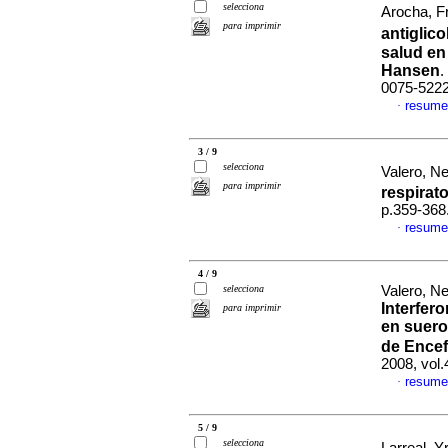
selecciona
Arocha, Fr
para imprimir
antiglic
salud en
Hansen
.
0075-522
resume
·
3 / 9
selecciona
Valero, Ne
para imprimir
respirat
p.359-368
resume
·
4 / 9
selecciona
Valero, Ne
Interfer
para imprimir
en suero
de Encef
2008, vol
resume
·
5 / 9
selecciona