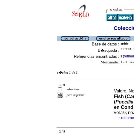
Colecció
Base de datos :
article
ESPINA, 
B�squeda :
Referencias encontradas :
refina
9
[
Mostrando:
1 .. 9
en el
p�gina 1 de 1
1 / 9
selecciona
Valero, Ne
para imprimir
Fish (
Car
(
Poecilia
en Condi
vol.16, n
resume
·
2 / 9