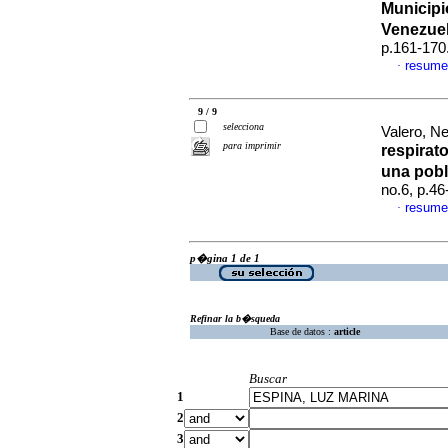
Municipio
Venezue
p.161-170
resume
·
9 / 9
selecciona
Valero, Ne
para imprimir
respirat
una pob
no.6, p.4
resume
·
p�gina 1 de 1
Refinar la b�squeda
Base de datos :
article
Buscar
1
2
3