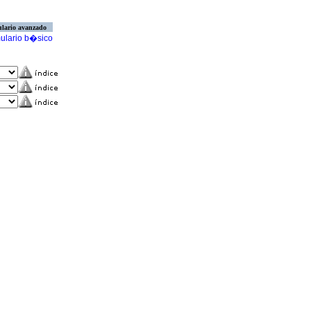
lario avanzado
ulario b�sico