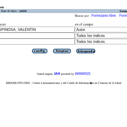
eda
Base de datos :
article
Formu
Formulario libre
Form
Buscar por :
scar
en el campo
iAH
WWWISIS
Search engine:
powered by
BIREME/OPS/OMS - Centro Latinoamericano y del Caribe de Informaci�n en Ciencias de la Salud