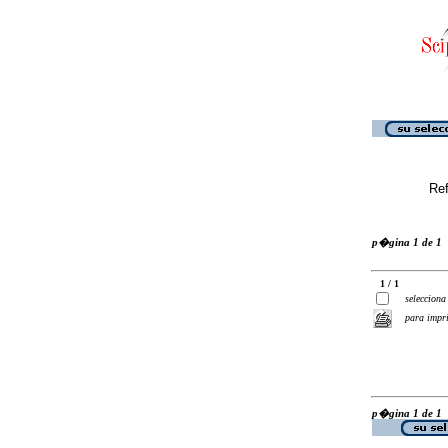
Ref
p�gina 1 de 1
1 / 1
selecciona
para impr
p�gina 1 de 1