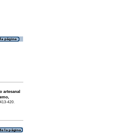
 artesanal
remo,
p.413-420.