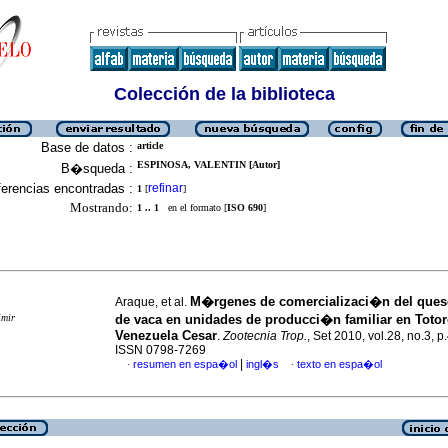
Colección de la biblioteca
Base de datos :
article
ESPINOSA, VALENTIN [Autor]
B�squeda :
erencias encontradas :
refinar
1
[
]
Mostrando:
1 .. 1
en el formato [
ISO 690
]
M�rgenes de comercializaci�n del queso
Araque, et al.
imir
de vaca en unidades de producci�n familiar en Toto
Venezuela Cesar
.
Zootecnia Trop.
, Set 2010, vol.28, no.3, 
ISSN 0798-7269
|
resumen en espa�ol
ingl�s
texto en espa�ol
·
·