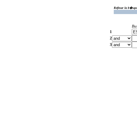
Refinar la b�squ
Bu
1
2
3