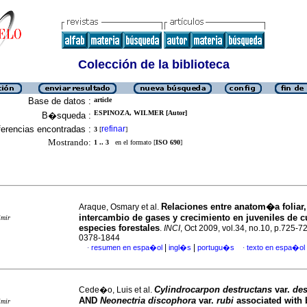
Colección de la biblioteca
Base de datos :
article
ESPINOZA, WILMER [Autor]
B�squeda :
erencias encontradas :
refinar
3
[
]
Mostrando:
1 .. 3
en el formato [
ISO 690
]
Relaciones entre anatom�a foliar,
Araque, Osmary et al.
intercambio de gases y crecimiento en juveniles de c
imir
especies forestales
.
INCI
, Oct 2009, vol.34, no.10, p.725-7
0378-1844
|
|
resumen en espa�ol
ingl�s
portugu�s
texto en espa�ol
·
·
Cylindrocarpon destructans
var.
des
Cede�o, Luis et al.
AND
Neonectria discophora
var.
rubi
associated with 
imir