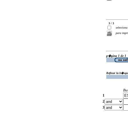
3 / 3
selecciona
para impr
p�gina 1 de 1
Refinar la b�squ
Bu
1
2
3