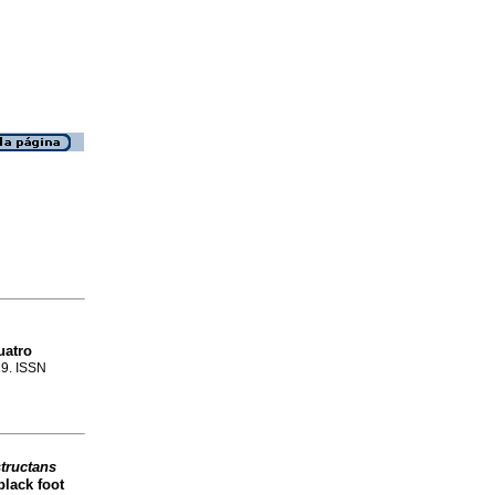
uatro
29. ISSN
tructans
black foot