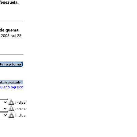
Venezuela
.
 de quema
 2003, vol.28,
lario avanzado
ulario b�sico