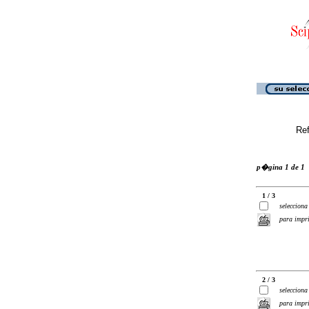
Ref
p�gina 1 de 1
1 / 3
selecciona
para impr
2 / 3
selecciona
para impr