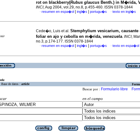
rot on blackberry(
Rubus glaucus
Benth.) in M�rida, 
INCI
, Aug 2004, vol.29, no.8, p.455-460. ISSN 0378-1844
|
|
resumen en espa�ol
ingl�s
portugu�s
texto en ingl�s
·
·
Stemphylium vesicarium, causante
Cede�o, Luis et al.
foliar en ajo y cebolla en m�rida, venezuela
imir
.
INCI
, Mar
no.3, p.174-177. ISSN 0378-1844
|
|
resumen en espa�ol
ingl�s
portugu�s
texto en espa�ol
·
·
eda
Base de datos :
article
Formu
Formulario libre
Form
Buscar por :
scar
en el campo