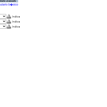
lario avanzado
ulario b�sico