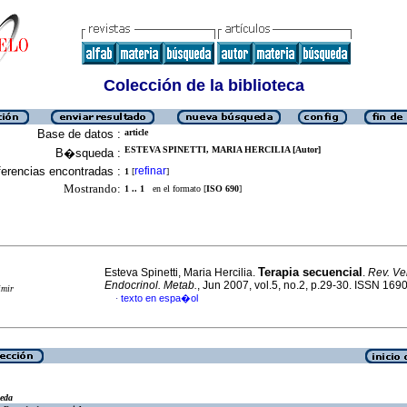
Colección de la biblioteca
Base de datos :
article
ESTEVA SPINETTI, MARIA HERCILIA [Autor]
B�squeda :
erencias encontradas :
refinar
1
[
]
Mostrando:
1 .. 1
en el formato [
ISO 690
]
Terapia secuencial
Esteva Spinetti, Maria Hercilia.
.
Rev. Ve
Endocrinol. Metab.
, Jun 2007, vol.5, no.2, p.29-30. ISSN 169
imir
texto en espa�ol
·
eda