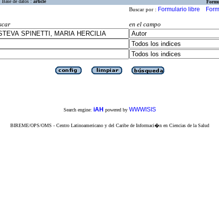
Base de datos :
article
Formu
Formulario libre
Form
Buscar por :
scar
en el campo
iAH
WWWISIS
Search engine:
powered by
BIREME/OPS/OMS - Centro Latinoamericano y del Caribe de Informaci�n en Ciencias de la Salud