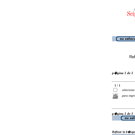
Ref
p�gina 1 de 1
1 / 1
selecciona
para impr
p�gina 1 de 1
Refinar la b�squ