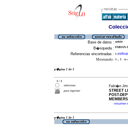
Colecció
Base de datos :
article
FABIAN-J
B�squeda :
Referencias encontradas :
refina
1
[
Mostrando:
1 .. 1
en el
p�gina 1 de 1
1 / 1
selecciona
Fabi�n-Jim�
STREET L
para imprimir
POST-DEP
MEMBERS
resumen 
·
p�gina 1 de 1