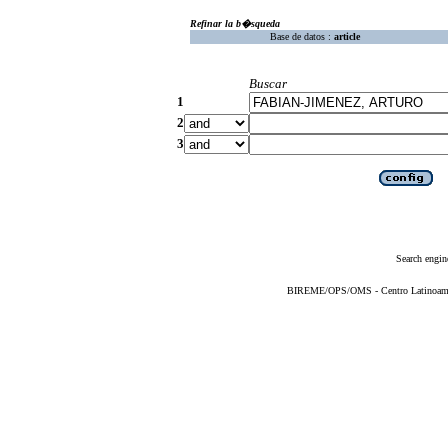
Refinar la b�squeda
Base de datos :
article
Buscar
1
2
3
Search engin
BIREME/OPS/OMS - Centro Latinoameric